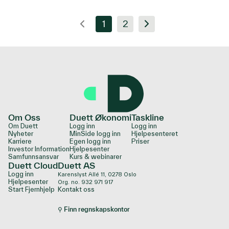
1
2
Om Oss
Duett Økonomi
Taskline
Om Duett
Logg inn
Logg inn
Nyheter
MinSide logg inn
Hjelpesenteret
Karriere
Egen logg inn
Priser
Investor Information
Hjelpesenter
Samfunnsansvar
Kurs & webinarer
Duett Cloud
Duett AS
Logg inn
Karenslyst Allé 11, 0278 Oslo
Hjelpesenter
Org. no. 932 971 917
Start Fjernhjelp
Kontakt oss
⚲ Finn regnskapskontor