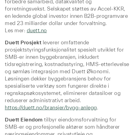
forbedre samarbeid, datakvalitet og
forretningsvekst. Selskapet støttes av Accel-KKR,
en ledende global investor innen B2B-programvare
med 23 milliarder dollar under forvaltning.
Les mer:
duett.no
Duett Prosjekt
leverer omfattende
prosjektstyringsfunksjonalitet spesielt utviklet for
SMB-er innen byggebransjen, inkludert
tidsregistrering, kostnadsstyring, HMS-etterlevelse
og sømløs integrasjon med Duett Økonomi.
Løsningen dekker byggebransjens behov for
spesialiserte verktøy som fungerer direkte i
regnskapsøkosystemet, eliminerer datasiloer og
reduserer administrativt arbeid.
https://duett.no/bransjer/bygg-anlegg
.
Duett Eiendom
tilbyr eiendomsforvaltning for
SMB-er og profesjonelle aktører som håndterer
næringseiendommer, privatutleie og