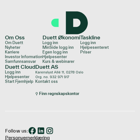
Om Oss
Duett Økonomi
Taskline
Om Duett
Logg inn
Logg inn
Nyheter
MinSide logg inn
Hjelpesenteret
Karriere
Egen logg inn
Priser
Investor Information
Hjelpesenter
Samfunnsansvar
Kurs & webinarer
Duett Cloud
Duett AS
Logg inn
Karenslyst Allé 11, 0278 Oslo
Hjelpesenter
Org. no. 932 971 917
Start Fjernhjelp
Kontakt oss
⚲ Finn regnskapskontor
Follow us:
Personvernerklæring