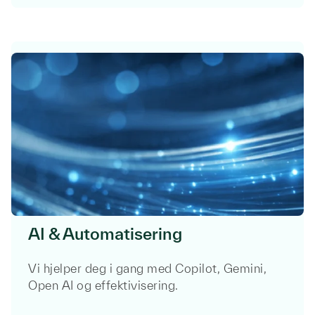
Fornavn
*
AI
&
Automatisering
Etternavn
*
Vi hjelper
deg
i
gang med Copilot, Gemini,
Open AI
og
effektivisering
.
Selskapets navn
*