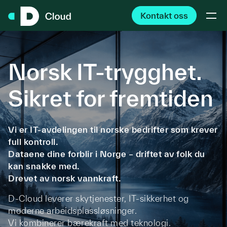
Kontakt oss
Hopp til hovedinnhold
Norsk IT-
trygghet
.
Sikret
for
fremtiden
Vi er IT-avdelingen til norske bedrifter som krever
full kontroll.
Dataene dine forblir i Norge – driftet av folk du
kan snakke med.
Drevet av norsk vannkraft.
D-Cloud leverer skytjenester, IT-sikkerhet og
moderne arbeidsplassløsninger.
Vi kombinerer bærekraft med teknologi.