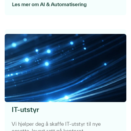
Les mer om AI & Automatisering
Hva er din rolle?
*
E-post
*
Telefonnummer
Melding
IT-utstyr
Vi hjelper deg å skaffe IT-utstyr til nye
ansatte, levert rett på kontoret.