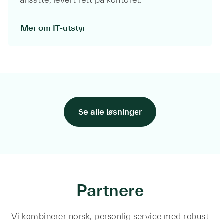
Duett forplikter seg til å beskytt
personvern, og vi vil bruke pers
til å administrere kontoen din o
Mer om IT-utstyr
tjenestene som du har bedt om.
Jeg godtar å motta nyhetsbre
med nyheter, tips og faglige
skytjenester og IT.
Se alle løsninger
Partnere
Vi kombinerer norsk, personlig service med robust