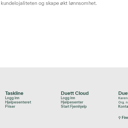
 kundelojaliteten og skape økt lønnsomhet.
Taskline
Duett Cloud
Due
Logg inn
Logg inn
Karens
Hjelpesenteret
Hjelpesenter
Org. n
Priser
Start Fjernhjelp
Konta
⚲ Fin