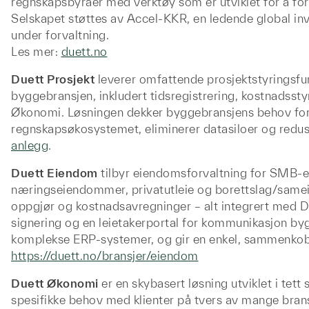
regnskapsbyråer med verktøy som er utviklet for å for
Selskapet støttes av Accel-KKR, en ledende global in
under forvaltning.
Les mer:
duett.no
Duett Prosjekt
leverer omfattende prosjektstyringsfun
byggebransjen, inkludert tidsregistrering, kostnadss
Økonomi. Løsningen dekker byggebransjens behov for s
regnskapsøkosystemet, eliminerer datasiloer og redus
anlegg
.
Duett Eiendom
tilbyr eiendomsforvaltning for SMB-e
næringseiendommer, privatutleie og borettslag/sameier.
oppgjør og kostnadsavregninger – alt integrert med 
signering og en leietakerportal for kommunikasjon by
komplekse ERP-systemer, og gir en enkel, sammenkobl
https://duett.no/bransjer/eiendom
Duett Økonomi
er en skybasert løsning utviklet i tet
spesifikke behov med klienter på tvers av mange brans