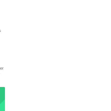
s
er
r