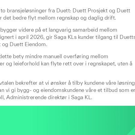
to bransjeløsninger fra Duett: Duett Prosjekt og Duett
det bedre flyt mellom regnskap og daglig drift.
bygger videre på et langvarig samarbeid mellom
nert i april 2026, gir Saga KLs kunder tilgang til Duett
kt og Duett Eiendom.
dette bety mindre manuell overføring mellom
r og leieforhold kan flyte rett over i regnskapet, uten å
talen bekrefter at vi ønsker å tilby kundene våre løsning
an vi gi bygg- og eiendomskundene våre et tilbud som e
oll, Administrerende direktør i Saga KL.