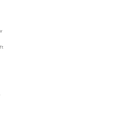
er
ft
r