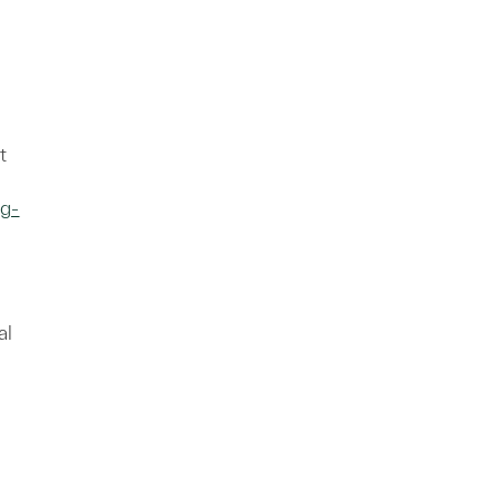
t
gg-
al