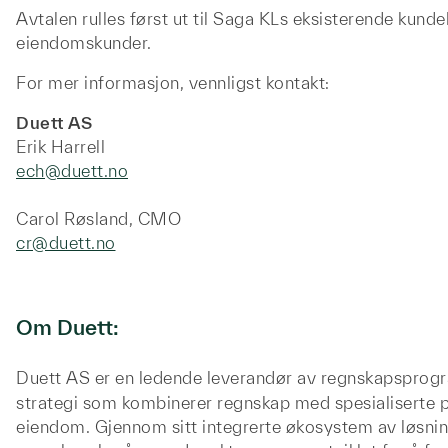
Avtalen rulles først ut til Saga KLs eksisterende kun
eiendomskunder.
For mer informasjon, vennligst kontakt:
Duett AS
Erik Harrell
ech@duett.no
Carol Røsland, CMO
cr@duett.no
Om Duett:
Duett AS er en ledende leverandør av regnskapsprogra
strategi som kombinerer regnskap med spesialiserte pr
eiendom. Gjennom sitt integrerte økosystem av løsn