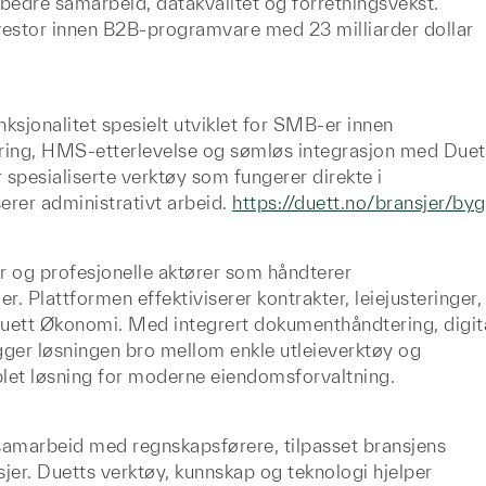
bedre samarbeid, datakvalitet og forretningsvekst.
vestor innen B2B-programvare med 23 milliarder dollar
ksjonalitet spesielt utviklet for SMB-er innen
tyring, HMS-etterlevelse og sømløs integrasjon med Duet
pesialiserte verktøy som fungerer direkte i
erer administrativt arbeid.
https://duett.no/bransjer/by
r og profesjonelle aktører som håndterer
 Plattformen effektiviserer kontrakter, leiejusteringer,
Duett Økonomi. Med integrert dokumenthåndtering, digit
gger løsningen bro mellom enkle utleieverktøy og
et løsning for moderne eiendomsforvaltning.
t samarbeid med regnskapsførere, tilpasset bransjens
jer. Duetts verktøy, kunnskap og teknologi hjelper