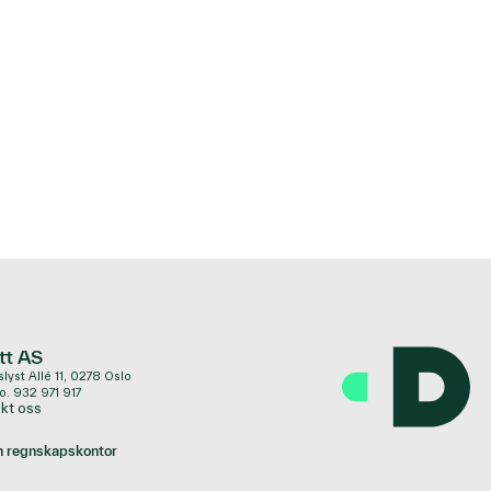
tt AS
lyst Allé 11, 0278 Oslo
o. 932 971 917
kt oss
n regnskapskontor