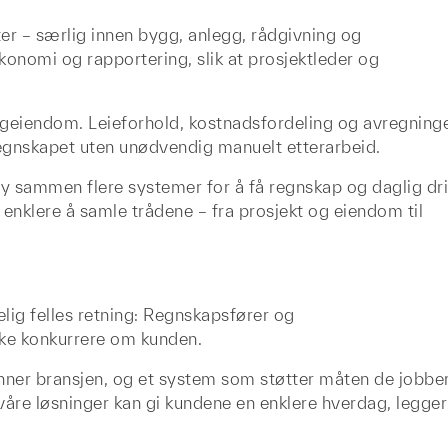
ter – særlig innen bygg, anlegg, rådgivning og
onomi og rapportering, slik at prosjektleder og
igeiendom. Leieforhold, kostnadsfordeling og avregning
 regnskapet uten unødvendig manuelt etterarbeid.
 sammen flere systemer for å få regnskap og daglig dri
nklere å samle trådene – fra prosjekt og eiendom til
lig felles retning: Regnskapsfører og
kke konkurrere om kunden.
nner bransjen, og et system som støtter måten de jobbe
åre løsninger kan gi kundene en enklere hverdag, legger