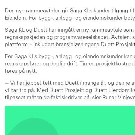
Den nye rammeavtalen gir Saga KLs kunder tilgang til 
Eiendom. For bygg-, anlegg- og eiendomskunder betyr 
Saga KL og Duett har inngått en ny rammeavtale som 
regnskapskjeden og programvareselskapet. Avtalen, sig
plattform – inkludert bransjeløsningene Duett Prosje
For Saga KLs bygg-, anlegg- og eiendomskunder kan 
regnskapsfører og daglig drift. Timer, prosjektkostnade
føres på nytt.
— Vi har jobbet tett med Duett i mange år, og denne av
vi har tro på. Med Duett Prosjekt og Duett Eiendom k
tilpasset måten de faktisk driver på, sier Runar Vinjev