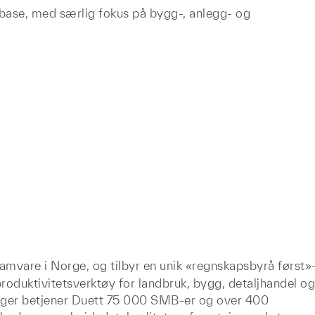
debase, med særlig fokus på bygg-, anlegg- og
mvare i Norge, og tilbyr en unik «regnskapsbyrå først»
oduktivitetsverktøy for landbruk, bygg, detaljhandel og
inger betjener Duett 75 000 SMB-er og over 400