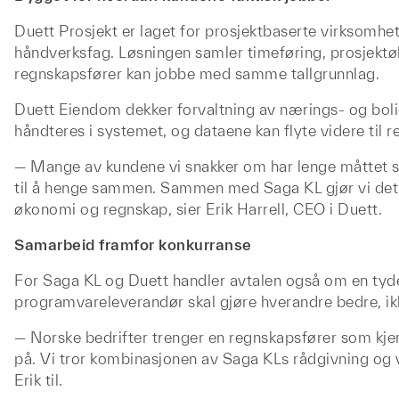
Duett Prosjekt er laget for prosjektbaserte virksomhe
håndverksfag. Løsningen samler timeføring, prosjektøk
regnskapsfører kan jobbe med samme tallgrunnlag.
Duett Eiendom dekker forvaltning av nærings- og bol
håndteres i systemet, og dataene kan flyte videre til
— Mange av kundene vi snakker om har lenge måttet sy
til å henge sammen. Sammen med Saga KL gjør vi det e
økonomi og regnskap, sier Erik Harrell, CEO i Duett.
Samarbeid framfor konkurranse
For Saga KL og Duett handler avtalen også om en tyde
programvareleverandør skal gjøre hverandre bedre, i
— Norske bedrifter trenger en regnskapsfører som kje
på. Vi tror kombinasjonen av Saga KLs rådgivning og v
Erik til.