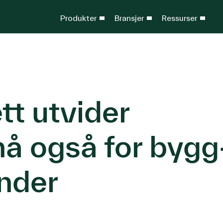
Produkter
Bransjer
Ressurser
tt utvider
nå også for bygg
nder